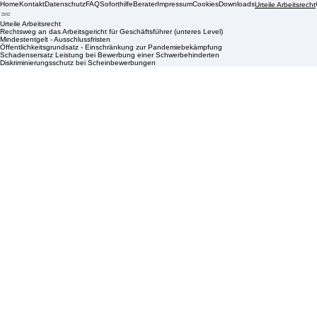
Home
Kontakt
Datenschutz
FAQ
Soforthilfe
Berater
Impressum
Cookies
Downloads
Urteile Arbeitsrecht
Urteile Arbeitsrecht
Rechtsweg an das Arbeitsgericht für Geschäftsführer (unteres Level)
Mindestentgelt - Ausschlussfristen
Öffentlichkeitsgrundsatz - Einschränkung zur Pandemiebekämpfung
Schadensersatz Leistung bei Bewerbung einer Schwerbehinderten
Diskriminierungsschutz bei Scheinbewerbungen