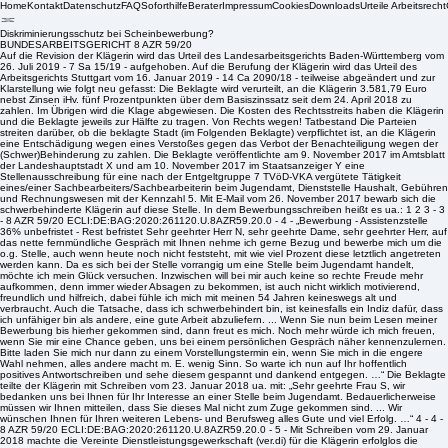
Home
Kontakt
Datenschutz
FAQ
Soforthilfe
Berater
Impressum
Cookies
Downloads
Urteile Arbeitsrecht
Diskriminierungsschutz bei Scheinbewerbung?
BUNDESARBEITSGERICHT 8 AZR 59/20
Auf die Revision der Klägerin wird das Urteil des Landesarbeitsgerichts Baden-Württemberg vom 26. Juli 2019 - 7 Sa 15/19 - aufgehoben. Auf die Berufung der Klägerin wird das Urteil des Arbeitsgerichts Stuttgart vom 16. Januar 2019 - 14 Ca 2090/18 - teilweise abgeändert und zur Klarstellung wie folgt neu gefasst: Die Beklagte wird verurteilt, an die Klägerin 3.581,79 Euro nebst Zinsen iHv. fünf Prozentpunkten über dem Basiszinssatz seit dem 24. April 2018 zu zahlen. Im Übrigen wird die Klage abgewiesen. Die Kosten des Rechtsstreits haben die Klägerin und die Beklagte jeweils zur Hälfte zu tragen. Von Rechts wegen! Tatbestand Die Parteien streiten darüber, ob die beklagte Stadt (im Folgenden Beklagte) verpflichtet ist, an die Klägerin eine Entschädigung wegen eines Verstoßes gegen das Verbot der Benachteiligung wegen der (Schwer)Behinderung zu zahlen. Die Beklagte veröffentlichte am 9. November 2017 im Amtsblatt der Landeshauptstadt X und am 10. November 2017 im Staatsanzeiger Y eine Stellenausschreibung für eine nach der Entgeltgruppe 7 TVöD-VKA vergütete Tätigkeit eines/einer Sachbearbeiters/Sachbearbeiterin beim Jugendamt, Dienststelle Haushalt, Gebühren und Rechnungswesen mit der Kennzahl 5. Mit E-Mail vom 26. November 2017 bewarb sich die schwerbehinderte Klägerin auf diese Stelle. In dem Bewerbungsschreiben heißt es ua.: 1 2 3 - 3 - 8 AZR 59/20 ECLI:DE:BAG:2020:261120.U.8AZR59.20.0 - 4 - „Bewerbung - Assistenzstelle 36% unbefristet - Rest befristet Sehr geehrter Herr N, sehr geehrte Dame, sehr geehrter Herr, auf das nette fernmündliche Gespräch mit Ihnen nehme ich gerne Bezug und bewerbe mich um die o.g. Stelle, auch wenn heute noch nicht feststeht, mit wie viel Prozent diese letztlich angetreten werden kann. Da es sich bei der Stelle vorrangig um eine Stelle beim Jugendamt handelt, möchte ich mein Glück versuchen. Inzwischen will bei mir auch keine so rechte Freude mehr aufkommen, denn immer wieder Absagen zu bekommen, ist auch nicht wirklich motivierend, freundlich und hilfreich, dabei fühle ich mich mit meinen 54 Jahren keineswegs alt und verbraucht. Auch die Tatsache, dass ich schwerbehindert bin, ist keinesfalls ein Indiz dafür, dass ich unfähiger bin als andere, eine gute Arbeit abzuliefern. ... Wenn Sie nun beim Lesen meiner Bewerbung bis hierher gekommen sind, dann freut es mich. Noch mehr würde ich mich freuen, wenn Sie mir eine Chance geben, uns bei einem persönlichen Gespräch näher kennenzulernen. Bitte laden Sie mich nur dann zu einem Vorstellungstermin ein, wenn Sie mich in die engere Wahl nehmen, alles andere macht m. E. wenig Sinn. So warte ich nun auf Ihr hoffentlich positives Antwortschreiben und sehe diesem gespannt und dankend entgegen. …“ Die Beklagte teilte der Klägerin mit Schreiben vom 23. Januar 2018 ua. mit: „Sehr geehrte Frau S, wir bedanken uns bei Ihnen für Ihr Interesse an einer Stelle beim Jugendamt. Bedauerlicherweise müssen wir Ihnen mitteilen, dass Sie dieses Mal nicht zum Zuge gekommen sind. ... Wir wünschen Ihnen für Ihren weiteren Lebens- und Berufsweg alles Gute und viel Erfolg. …“ 4 - 4 - 8 AZR 59/20 ECLI:DE:BAG:2020:261120.U.8AZR59.20.0 - 5 - Mit Schreiben vom 29. Januar 2018 machte die Vereinte Dienstleistungsgewerkschaft (ver.di) für die Klägerin erfolglos die Zahlung einer Entschädigung nach § 15 Abs. 2 AGG geltend. Mit ihrer am 12. April 2018 beim Arbeitsgericht eingegangenen und der Beklagten am 23. April 2018 zugestellten Klage hat die Klägerin ihr auf Zahlung einer Entschädigung nach § 15 Abs. 2 AGG gerichtetes Begehren weiterverfolgt. Sie hat die Auffassung vertreten, die Beklagte habe sie den Vorgaben des AGG und des SGB IX zuwider wegen ihrer (Schwer)Behinderung benachteiligt. Dies folge bereits daraus, dass sie entgegen der in § 82 Satz 2 SGB IX (in der bis zum 31. Dezember 2017 geltenden Fassung; im Folgenen aF) bzw. § 165 Satz 3 SGB IX (in der ab dem 1. Januar 2018 geltenden Fassung; im Folgenden nF) getroffenen Bestimmung nicht zu einem Vorstellungstermin eingeladen worden sei. Sie habe im Bewerbungsschreiben ausreichend auf ihre Schwerbehinderung hingewiesen. Den Grad der Behinderung (GdB) habe sie nicht mitteilen müssen. Sie habe auch nicht wirksam auf eine Einladung zum Vorstellungstermin verzichtet. Das Gesetz sehe eine Verzichtsmöglichkeit nicht vor. Desungeachtet habe sie auch keinen Verzicht erklärt. Die Klägerin hat zuletzt sinngemäß beantragt, die Beklagte zu verurteilen, an sie eine Entschädigung, deren Höhe in das Ermessen des Gerichts gestellt wird, jedoch 7.163,58 Euro nicht unterschreiten sollte, nebst Zinsen iHv. fünf Prozentpunkten über dem jeweiligen Basiszinssatz seit Rechtshängigkeit zu zahlen. Die Beklagte hat beantragt, die Klage abzuweisen. Sie hat die Auffassung vertreten, nicht verpflichtet gewesen zu sein, die Klägerin zum Vorstellungstermin einzuladen. Zum einen habe die Klägerin ihre Schwerbehinderung nicht den Vorgaben der Rechtsprechung entsprechend unter Angabe des GdB mitgeteilt. Zum anderen habe sie in ihrem Bewerbungsschreiben wirksam auf eine Einladung zum Vorstellungstermin verzichtet. 5 6 7 8 - 5 - 8 AZR 59/20 ECLI:DE:BAG:2020:261120.U.8AZR59.20.0 - 6 - Das Arbeitsgericht hat die Klage abgewiesen. Das Landesarbeitsgericht hat die Berufung der Klägerin zurückgewiesen. Mit der Revision verfolgt die Klägerin ihr Begehren auf Zahlung einer Entschädigung weiter. Die Beklagte beantragt die Zurückweisung der Revision. Entscheidungsgründe Die zulässige Revision der Klägerin ist teilweise begründet. Entgegen der Annahme des Landesarbeitsgerichts hat die Klägerin gegen die Beklagte einen Anspruch auf Zahlung einer Entschädigung nach § 15 Abs. 2 AGG. Der Senat hält unter Berücksichtigung aller Umstände des Einzelfalls eine Entschädigung iHv. 3.581,79 Euro für angemessen. A. Die auf Zahlung einer Entschädigung nach § 15 Abs. 2 AGG gerichtete Klage ist zulässig, insbesondere ist der Klageantrag hinreichend bestimmt iSv. § 253 Abs. 2 Nr. 2 ZPO. Die Klägerin durfte die Höhe der von ihr begehrten Entschädigung in das Ermessen des Gerichts stellen. § 15 Abs. 2 AGG räumt dem Gericht bei der Bestimmung der Höhe der Entschädigung einen Ermessensspielraum ein (vgl. BAG 28. Mai 2020 - 8 AZR 170/19 - Rn. 27), weshalb eine Bezifferung des Zahlungsantrags nicht notwendig ist. Die Klägerin hat auch Tatsachen benannt, die das Gericht dabei heranziehen soll und die Größenordnung der geltend gemachten Forderung angegeben (zu den Anforderungen an die Bestimmtheit des Klageantrags: vgl. etwa BAG 14. November 2013 - 8 AZR 997/12 - Rn. 16; 13. Oktober 2011 - 8 AZR 608/10 - Rn. 16). Die Klägerin hat als aus ihrer Sicht nicht zu unterschreitenden Mindestbetrag ein dreifaches Bruttomonatsentgelt nach der Entgeltgruppe 7 Stufe 1 TVöD-VKA angegeben. B. Die Klage ist auch teilweise begründet. Die Klägerin hat gegen die Beklagte einen Anspruch auf Zahlung einer Entschädigung nach § 15 Abs. 2 AGG iHv. 3.581,79 Euro. 9 10 11 12 13 - 6 - 8 AZR 59/20 ECLI:DE:BAG:2020:261120.U.8AZR59.20.0 - 7 - I. Der persönliche Anwendungsbereich des AGG ist eröffnet. Für die Klägerin ergibt sich dies aus § 6 Abs. 1 Satz 2 Alt. 1 AGG. Die Klägerin ist als Bewerberin für ein Beschäftigungsverhältnis Beschäftigte iSd. AGG (§ 6 Abs. 1 Satz 2 Alt. 1 AGG). Dies folgt aus dem Umstand, dass sie eine Bewerbung eingereicht hat. § 6 Abs. 1 Satz 2 Alt. 1 AGG enthält einen formalen Bewerberbegriff (vgl. näher ua. BAG 19. Mai 2016 - 8 AZR 470/14 - Rn. 62, BAGE 155, 149). Die Beklagte ist Arbeitgeberin iSv. § 6 Abs. 2 AGG. II. Die Klägerin hat den Entschädigungsanspruch auch frist- und formgerecht geltend gemacht und eingeklagt (§ 15 Abs. 4 AGG, § 61b Abs. 1 ArbGG). Die Klägerin hat ihren Entschädigungsanspruch gegenüber der Beklagten mit Schreiben vom 29. Januar 2018 frist- und formgerecht geltend gemacht. Die Beklagte hatte die Bewerbung der Klägerin mit Schreiben vom 23. Januar 2018 abgelehnt (zum Begriff der „Ablehnung durch den Arbeitgeber“ iSv. § 15 Abs. 4 Satz 2 AGG vgl. BAG 29. Juni 2017 - 8 AZR 402/15 - Rn. 20, BAGE 159, 334). Die am 12. April 2018 beim Arbeitsgericht eingegangene Klage wahrt die Frist des § 61b Abs. 1 ArbGG. III. Entgegen der Annahme des Landesarbeitsgerichts liegen die Voraussetzungen des § 15 Abs. 2 AGG für einen Anspruch auf Zahlung einer Entschädigung vor. Die Beklagte hat die Klägerin entgegen den Vorgaben des AGG sowie des SGB IX unmittelbar wegen ihrer (Schwer)Behinderung benachteiligt. 1. Der Anspruch auf Entschädigung nach § 15 Abs. 2 AGG setzt einen Verstoß gegen das in § 7 Abs. 1 AGG geregelte Benachteiligungsverbot voraus, wobei § 7 Abs. 1 AGG sowohl unmittelbare als auch mittelbare Benachteiligungen (§ 3 Abs. 1 und Abs. 2 AGG) verbietet. Das Benachteiligungsverbot in § 7 Abs. 1 AGG untersagt im Anwendungsbereich dieses Gesetzes eine Benachteiligung wegen eines in § 1 AGG genannten Grundes, ua. wegen einer Behinderung. Zudem dürfen Arbeitgeber nach § 81 Abs. 2 Satz 1 SGB IX aF bzw. § 164 Abs. 2 Satz 1 SGB IX nF schwerbehinderte Beschäftigte nicht wegen ihrer Behinderung benachteiligen. Im Einzelnen gelten hierzu nach § 81 14 15 16 17 18 - 7 - 8 AZR 59/20 ECLI:DE:BAG:2020:261120.U.8AZR59.20.0 - 8 - Abs. 2 Satz 2 SGB IX aF bzw. § 164 Abs. 2 Satz 2 SGB IX nF die Regelungen des AGG. 2. Die Klägerin wurde dadurch, dass sie von der Beklagten im Auswahl/Stellenbesetzungsverfahren für die Sachbearbeiterstelle beim Jugendamt nicht berücksichtigt wurde, unmittelbar iSv. § 3 Abs. 1 AGG benachteiligt, denn sie hat eine weniger günstige Behandlung erfahren als eine andere Person in einer vergleichbaren Situation erfährt, erfahren hat oder erfahren würde. Darauf, ob es andere Bewerber/innen gegeben hat und ob ein/e von der Beklagten ausgewählte/r Bewerber/in die Stelle angetreten hat, kommt es nicht an (vgl. näher BAG 19. Dezember 2019 - 8 AZR 2/19 - Rn. 28 ff.). 3. Die Klägerin hat die unmittelbare Benachteiligung iSv. § 3 Abs. 1 AGG auch wegen ihrer (Schwer)Behinderung erfahren. Die Beklagte hat die Klägerin entgegen ihrer Verpflichtung nach § 82 Satz 2 SGB IX aF b